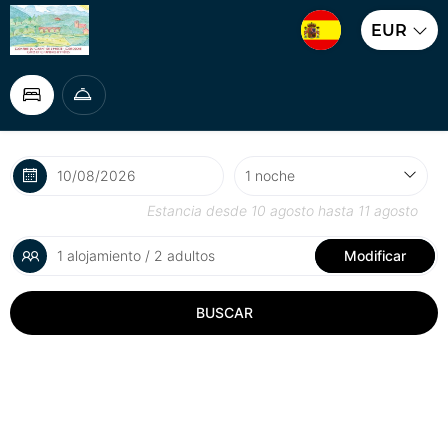
EUR
Estancia desde
10 agosto
hasta
11 agosto
1 alojamiento / 2 adultos
Modificar