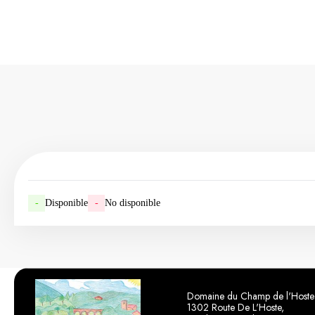
-
Disponible
-
No disponible
Domaine du Champ de l'Hoste
1302 Route De L'Hoste,