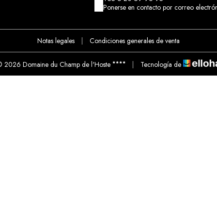
Ponerse en contacto por correo electró
Notas legales
|
Condiciones generales de venta
 2026 Domaine du Champ de l'Hoste
|
Tecnología de