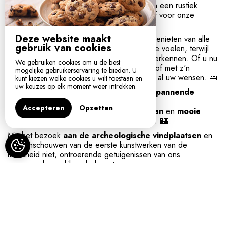
perfecte combinatie van modern comfort en een rustiek
karakter, waardoor een onvergetelijk verblijf voor onze
bezoekers wordt gegarandeerd. 🌟
Deze website maakt
In het Maison du Domaine kunnen gasten genieten van alle
gebruik van cookies
voorzieningen die nodig zijn om zich thuis te voelen, terwijl
ze de wonderen van de Dordogne-regio verkennen. Of u nu
We gebruiken cookies om u de best
kiest voor een verblijf met familie, vrienden of met z'n
mogelijke gebruikerservaring te bieden. U
tweeën, onze
accommodatie
voldoet aan al uw wensen. 🛌
kunt kiezen welke cookies u wilt toestaan en
uw keuzes op elk moment weer intrekken.
In de buurt van
, vindt u
een schat aan spannende
activiteiten
om
te verkennen
, van
Accepteren
Opzetten
kasteelrondleidingen
tot
wijnproeverijen
en
mooie
wandelingen
in het omliggende platteland. 🏰
Mis het bezoek
aan de archeologische vindplaatsen
en
het aanschouwen van de eerste kunstwerken van de
mensheid niet, ontroerende getuigenissen van ons
gemeenschappelijk verleden. 🌿
Of u nu op zoek bent naar een
toevluchtsoord
voor een
ontspannende vakantie
of een uitvalsbasis om
de regio
te verkennen,
uw
huuraccommodatie op Domaine du
Champ de l'Hoste
belooft een
onvergetelijke ervaring
in de Dordogne.
💫