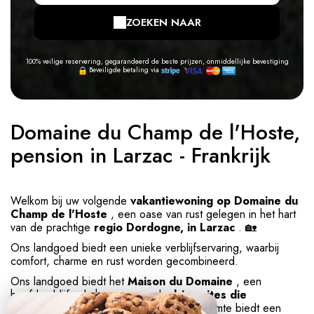
ZOEKEN NAAR
100% veilige reservering, gegarandeerd de beste prijzen, onmiddellijke bevestiging
Beveiligde betaling via
Domaine du Champ de l'Hoste,
pension in Larzac - Frankrijk
Welkom bij uw volgende
vakantiewoning op Domaine du
Champ de l'Hoste
, een oase van rust gelegen in het hart
van de prachtige
regio Dordogne, in Larzac
. 🏡
Ons landgoed biedt een unieke verblijfservaring, waarbij
comfort, charme en rust worden gecombineerd.
Ons landgoed biedt het
Maison du Domaine
, een
hoofdverblijf vol charme, evenals
drie suites
die
beschikbaar zijn voor verhuur
. Elke ruimte biedt een