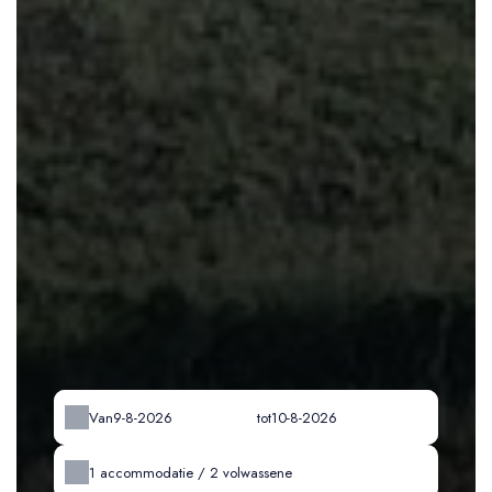
Van
tot
1
accommodatie /
2
volwassene