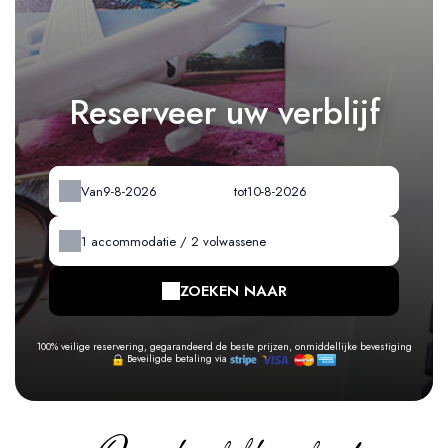
Reserveer uw verblijf
Van
tot
1
accommodatie /
2
volwassene
ZOEKEN NAAR
100% veilige reservering, gegarandeerd de beste prijzen, onmiddellijke bevestiging
Beveiligde betaling via