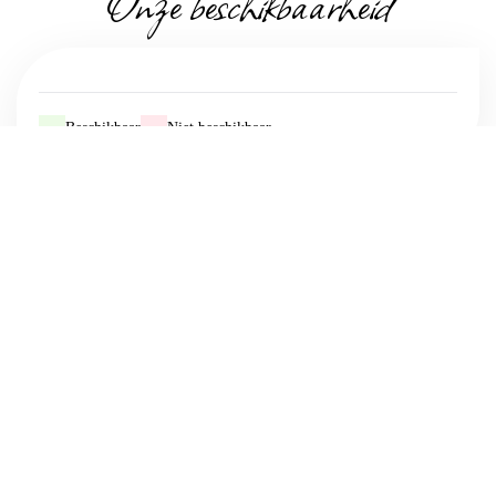
Onze beschikbaarheid
-
Beschikbaar
-
Niet beschikbaar
Domaine du Champ de l'Hoste
1302 Route De L'Hoste,
Le Champ De L.hoste,
24170 LARZAC - FRANCE
+33 7 49 25 50 26
+33 6 20 69 96 93
Contact opnemen per e-mail